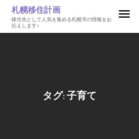
Skip
札幌移住計画
to
移住先として人気を集める札幌市の情報をお
content
伝えします♪
タグ:
子育て